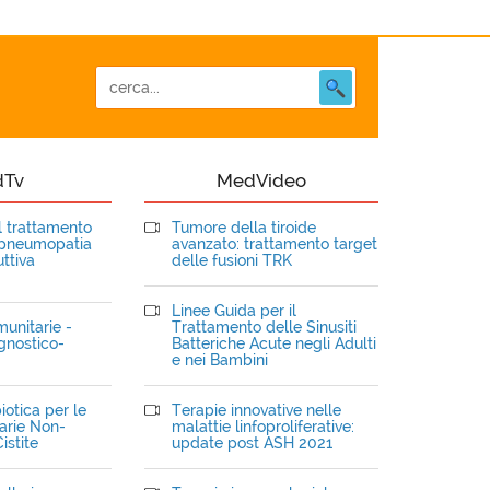
dTv
MedVideo
el trattamento
Tumore della tiroide
opneumopatia
avanzato: trattamento target
ttiva
delle fusioni TRK
Linee Guida per il
unitarie -
Trattamento delle Sinusiti
gnostico-
Batteriche Acute negli Adulti
e nei Bambini
iotica per le
Terapie innovative nelle
narie Non-
malattie linfoproliferative:
istite
update post ASH 2021