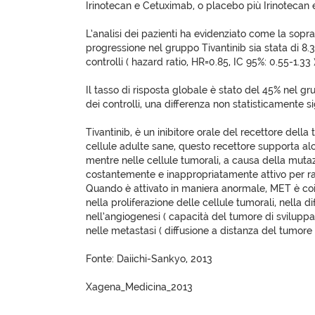
Irinotecan e Cetuximab, o placebo più Irinotecan
L’analisi dei pazienti ha evidenziato come la sop
progressione nel gruppo Tivantinib sia stata di 8.3
controlli ( hazard ratio, HR=0.85, IC 95%: 0.55-1.33 )
Il tasso di risposta globale è stato del 45% nel gr
dei controlli, una differenza non statisticamente sig
Tivantinib, è un inibitore orale del recettore della
cellule adulte sane, questo recettore supporta alcu
mentre nelle cellule tumorali, a causa della mutaz
costantemente e inappropriatamente attivo per ra
Quando è attivato in maniera anormale, MET è coi
nella proliferazione delle cellule tumorali, nella d
nell’angiogenesi ( capacità del tumore di sviluppa
nelle metastasi ( diffusione a distanza del tumore 
Fonte: Daiichi-Sankyo, 2013
Xagena_Medicina_2013