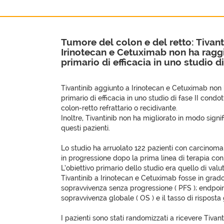
Tumore del colon e del retto: Tivan
Irinotecan e Cetuximab non ha ragg
primario di efficacia in uno studio di
Tivantinib aggiunto a Irinotecan e Cetuximab non 
primario di efficacia in uno studio di fase II condo
colon-retto refrattario o recidivante.
Inoltre, Tivantinib non ha migliorato in modo signifi
questi pazienti.
Lo studio ha arruolato 122 pazienti con carcinoma
in progressione dopo la prima linea di terapia co
L’obiettivo primario dello studio era quello di valu
Tivantinib a Irinotecan e Cetuximab fosse in grado
sopravvivenza senza progressione ( PFS ); endpoin
sopravvivenza globale ( OS ) e il tasso di risposta 
I pazienti sono stati randomizzati a ricevere Tivan