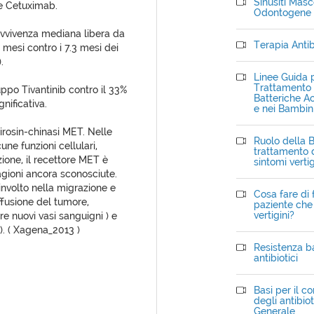
Sinusiti Masce
 e Cetuximab.
Odontogene
ravvivenza mediana libera da
Terapia Antib
 mesi contro i 7.3 mesi dei
.
Linee Guida p
Trattamento d
uppo Tivantinib contro il 33%
Batteriche Ac
nificativa.
e nei Bambin
 tirosin-chinasi MET. Nelle
Ruolo della B
ne funzioni cellulari,
trattamento d
ione, il recettore MET è
sintomi verti
gioni ancora sconosciute.
nvolto nella migrazione e
Cosa fare di 
iffusione del tumore,
paziente che 
vertigini?
re nuovi vasi sanguigni ) e
). ( Xagena_2013 )
Resistenza ba
antibiotici
Basi per il c
degli antibiot
Generale