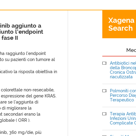
Xagena
tinib aggiunto a
Search
iunto l’endpoint
 fase II
Me
ha raggiunto l’endpoint
tto su pazienti con tumore al
Antibiotici n
della Bronc
cativo la risposta obiettiva in
Cronica Ostru
riacutizzata
 colorettale non-resecabile,
Polmoniti com
Percorso Dia
n espressione del gene KRAS.
Terapeutico
tare se l’aggiunta di
 di migliorare la
Terapia Antib
t secondari erano la
Infezioni Uri
globale ( ORR ).
Complicate C
tinib, 360 mg/die, più