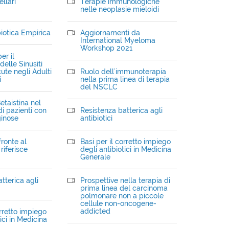
llari
Terapie immunologiche
nelle neoplasie mieloidi
iotica Empirica
Aggiornamenti da
International Myeloma
Workshop 2021
er il
elle Sinusiti
ute negli Adulti
Ruolo dell'immunoterapia
i
nella prima linea di terapia
del NSCLC
etaistina nel
i pazienti con
Resistenza batterica agli
ginose
antibiotici
fronte al
Basi per il corretto impiego
riferisce
degli antibiotici in Medicina
Generale
tterica agli
Prospettive nella terapia di
prima linea del carcinoma
polmonare non a piccole
cellule non-oncogene-
addicted
orretto impiego
ici in Medicina