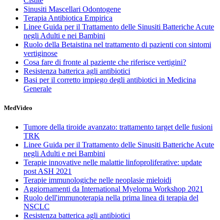
Cistite
Sinusiti Mascellari Odontogene
Terapia Antibiotica Empirica
Linee Guida per il Trattamento delle Sinusiti Batteriche Acute
negli Adulti e nei Bambini
Ruolo della Betaistina nel trattamento di pazienti con sintomi
vertiginose
Cosa fare di fronte al paziente che riferisce vertigini?
Resistenza batterica agli antibiotici
Basi per il corretto impiego degli antibiotici in Medicina
Generale
MedVideo
Tumore della tiroide avanzato: trattamento target delle fusioni
TRK
Linee Guida per il Trattamento delle Sinusiti Batteriche Acute
negli Adulti e nei Bambini
Terapie innovative nelle malattie linfoproliferative: update
post ASH 2021
Terapie immunologiche nelle neoplasie mieloidi
Aggiornamenti da International Myeloma Workshop 2021
Ruolo dell'immunoterapia nella prima linea di terapia del
NSCLC
Resistenza batterica agli antibiotici