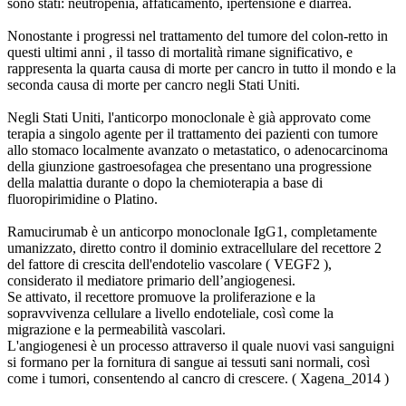
sono stati: neutropenia, affaticamento, ipertensione e diarrea.
Nonostante i progressi nel trattamento del tumore del colon-retto in
questi ultimi anni , il tasso di mortalità rimane significativo, e
rappresenta la quarta causa di morte per cancro in tutto il mondo e la
seconda causa di morte per cancro negli Stati Uniti.
Negli Stati Uniti, l'anticorpo monoclonale è già approvato come
terapia a singolo agente per il trattamento dei pazienti con tumore
allo stomaco localmente avanzato o metastatico, o adenocarcinoma
della giunzione gastroesofagea che presentano una progressione
della malattia durante o dopo la chemioterapia a base di
fluoropirimidine o Platino.
Ramucirumab è un anticorpo monoclonale IgG1, completamente
umanizzato, diretto contro il dominio extracellulare del recettore 2
del fattore di crescita dell'endotelio vascolare ( VEGF2 ),
considerato il mediatore primario dell’angiogenesi.
Se attivato, il recettore promuove la proliferazione e la
sopravvivenza cellulare a livello endoteliale, così come la
migrazione e la permeabilità vascolari.
L'angiogenesi è un processo attraverso il quale nuovi vasi sanguigni
si formano per la fornitura di sangue ai tessuti sani normali, così
come i tumori, consentendo al cancro di crescere. ( Xagena_2014 )