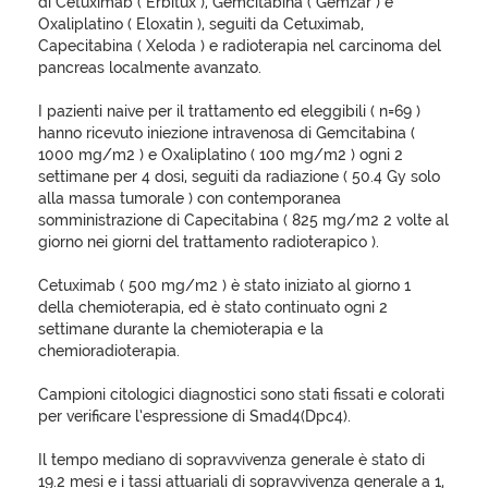
di Cetuximab ( Erbitux ), Gemcitabina ( Gemzar ) e
Oxaliplatino ( Eloxatin ), seguiti da Cetuximab,
Capecitabina ( Xeloda ) e radioterapia nel carcinoma del
pancreas localmente avanzato.
I pazienti naive per il trattamento ed eleggibili ( n=69 )
hanno ricevuto iniezione intravenosa di Gemcitabina (
1000 mg/m2 ) e Oxaliplatino ( 100 mg/m2 ) ogni 2
settimane per 4 dosi, seguiti da radiazione ( 50.4 Gy solo
alla massa tumorale ) con contemporanea
somministrazione di Capecitabina ( 825 mg/m2 2 volte al
giorno nei giorni del trattamento radioterapico ).
Cetuximab ( 500 mg/m2 ) è stato iniziato al giorno 1
della chemioterapia, ed è stato continuato ogni 2
settimane durante la chemioterapia e la
chemioradioterapia.
Campioni citologici diagnostici sono stati fissati e colorati
per verificare l’espressione di Smad4(Dpc4).
Il tempo mediano di sopravvivenza generale è stato di
19.2 mesi e i tassi attuariali di sopravvivenza generale a 1,