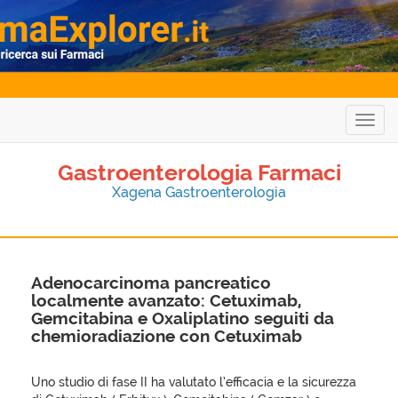
Togg
navig
Gastroenterologia Farmaci
Xagena Gastroenterologia
Adenocarcinoma pancreatico
localmente avanzato: Cetuximab,
Gemcitabina e Oxaliplatino seguiti da
chemioradiazione con Cetuximab
Uno studio di fase II ha valutato l’efficacia e la sicurezza