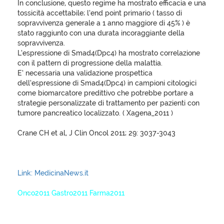
In conclusione, questo regime ha mostrato efficacia e una
tossicità accettabile; l’end point primario ( tasso di
sopravvivenza generale a 1 anno maggiore di 45% ) è
stato raggiunto con una durata incoraggiante della
sopravvivenza.
L’espressione di Smad4(Dpc4) ha mostrato correlazione
con il pattern di progressione della malattia.
E’ necessaria una validazione prospettica
dell’espressione di Smad4(Dpc4) in campioni citologici
come biomarcatore predittivo che potrebbe portare a
strategie personalizzate di trattamento per pazienti con
tumore pancreatico localizzato. ( Xagena_2011 )
Crane CH et al, J Clin Oncol 2011; 29: 3037-3043
Link: MedicinaNews.it
Onco2011 Gastro2011 Farma2011
XagenaFarmaci_2011