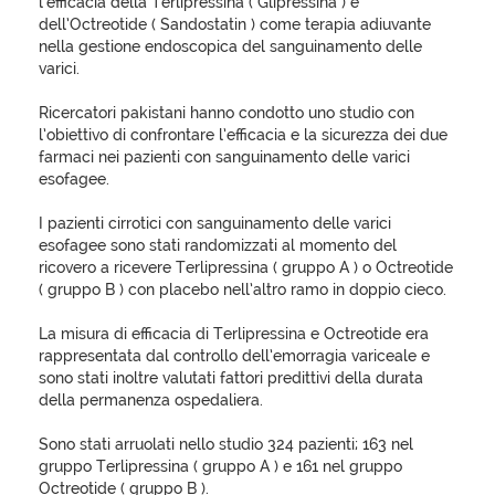
l’efficacia della Terlipressina ( Glipressina ) e
dell’Octreotide ( Sandostatin ) come terapia adiuvante
nella gestione endoscopica del sanguinamento delle
varici.
Ricercatori pakistani hanno condotto uno studio con
l’obiettivo di confrontare l’efficacia e la sicurezza dei due
farmaci nei pazienti con sanguinamento delle varici
esofagee.
I pazienti cirrotici con sanguinamento delle varici
esofagee sono stati randomizzati al momento del
ricovero a ricevere Terlipressina ( gruppo A ) o Octreotide
( gruppo B ) con placebo nell’altro ramo in doppio cieco.
La misura di efficacia di Terlipressina e Octreotide era
rappresentata dal controllo dell’emorragia variceale e
sono stati inoltre valutati fattori predittivi della durata
della permanenza ospedaliera.
Sono stati arruolati nello studio 324 pazienti; 163 nel
gruppo Terlipressina ( gruppo A ) e 161 nel gruppo
Octreotide ( gruppo B ).