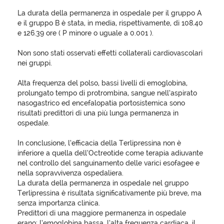
La durata della permanenza in ospedale per il gruppo A
e il gruppo B è stata, in media, rispettivamente, di 108.40
e 126.39 ore ( P minore o uguale a 0.001 ).
Non sono stati osservati effetti collaterali cardiovascolari
nei gruppi.
Alta frequenza del polso, bassi livelli di emoglobina,
prolungato tempo di protrombina, sangue nell’aspirato
nasogastrico ed encefalopatia portosistemica sono
risultati predittori di una più lunga permanenza in
ospedale.
In conclusione, l’efficacia della Terlipressina non è
inferiore a quella dell’Octreotide come terapia adiuvante
nel controllo del sanguinamento delle varici esofagee e
nella sopravvivenza ospedaliera.
La durata della permanenza in ospedale nel gruppo
Terlipressina è risultata significativamente più breve, ma
senza importanza clinica.
Predittori di una maggiore permanenza in ospedale
erano: l’emoglobina bassa, l’alta frequenza cardiaca, il