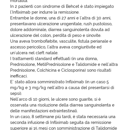
mortalità.
In 2 pazienti con sindrome di Behcet è stato impiegato
l'Infliximab per indurre la remissione.
Entrambe le donne, una di 27 anni e l'altra di 30 anni,
presentavano ulcerazione urogenitale, rush pustoloso,
dolore addominale, diarrea sanguinolenta dovuta ad
ulcerazione del colon, perdita di peso e sinovite.
Una aveva tromboflebite, vasculite, fistula perianale e
ascesso pericolico, l'altra aveva congiuntivite ed
un'ulcera nel cleft natale.
I trattamenti standard effettuati (in una donna,
Prednisolone, MetilPrednisolone e Talidomide e nell'altra
Prednisolone, Colchicina e Ciclosporina) sono risultati
inefficaci.
E' stato allora somministrato Infliximab (in un caso 5
mg/kg e 3 mg/kg nell'altro a causa del presentarsi di
sepsi).
Nell'arco di 10 giorni, le ulcere sono guarite, si è
osservata una risoluzione della diarrea sanguinolenta e
delle manifestazioni extraintestinali.
In un caso, 8 settimane più tardi, è stata necessaria una
seconda infusione di Infliximab seguita da remissione
superiore ai 15 mesi con somministrazione di Talidomide