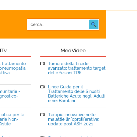
dTv
MedVideo
el trattamento
Tumore della tiroide
opneumopatia
avanzato: trattamento target
ttiva
delle fusioni TRK
Linee Guida per il
unitarie -
Trattamento delle Sinusiti
gnostico-
Batteriche Acute negli Adulti
e nei Bambini
iotica per le
Terapie innovative nelle
narie Non-
malattie linfoproliferative:
istite
update post ASH 2021