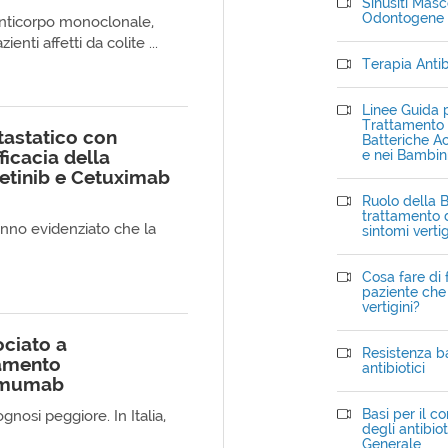
Sinusiti Masce
Odontogene
n anticorpo monoclonale,
nti affetti da colite ...
Terapia Antib
Linee Guida p
Trattamento d
tastatico con
Batteriche Ac
icacia della
e nei Bambin
etinib e Cetuximab
Ruolo della B
trattamento d
anno evidenziato che la
sintomi verti
Cosa fare di 
paziente che 
vertigini?
ciato a
Resistenza ba
tamento
antibiotici
lumumab
Basi per il c
gnosi peggiore. In Italia,
degli antibiot
Generale