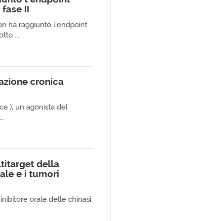
 fase II
on ha raggiunto l’endpoint
tto ...
pazione cronica
ce ), un agonista del
..
titarget della
ale e i tumori
’inibitore orale delle chinasi,