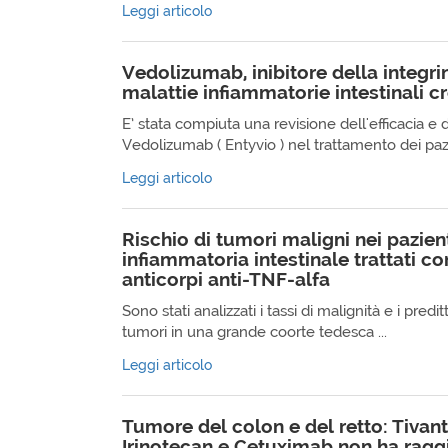
Leggi articolo
Vedolizumab, inibitore della integri
malattie infiammatorie intestinali c
E’ stata compiuta una revisione dell'efficacia e d
Vedolizumab ( Entyvio ) nel trattamento dei pazie
Leggi articolo
Rischio di tumori maligni nei pazien
infiammatoria intestinale trattati co
anticorpi anti-TNF-alfa
Sono stati analizzati i tassi di malignità e i predit
tumori in una grande coorte tedesca ...
Leggi articolo
Tumore del colon e del retto: Tivan
Irinotecan e Cetuximab non ha ragg