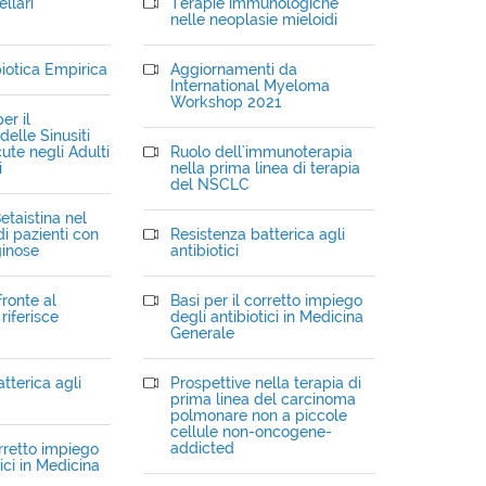
llari
Terapie immunologiche
nelle neoplasie mieloidi
iotica Empirica
Aggiornamenti da
International Myeloma
Workshop 2021
er il
elle Sinusiti
ute negli Adulti
Ruolo dell'immunoterapia
i
nella prima linea di terapia
del NSCLC
etaistina nel
i pazienti con
Resistenza batterica agli
ginose
antibiotici
fronte al
Basi per il corretto impiego
riferisce
degli antibiotici in Medicina
Generale
tterica agli
Prospettive nella terapia di
prima linea del carcinoma
polmonare non a piccole
cellule non-oncogene-
addicted
orretto impiego
ici in Medicina