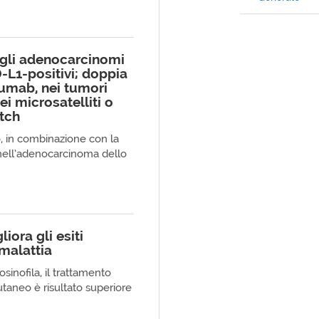
gli adenocarcinomi
-L1-positivi; doppia
umab, nei tumori
ei microsatelliti o
atch
, in combinazione con la
 nell’adenocarcinoma dello
iora gli esiti
 malattia
sinofila, il trattamento
taneo è risultato superiore