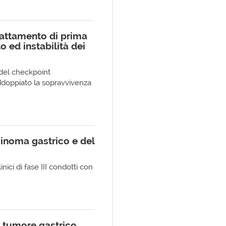
rattamento di prima
o ed instabilità dei
e del checkpoint
ddoppiato la sopravvivenza
inoma gastrico e del
inici di fase III condotti con
l tumore gastrico