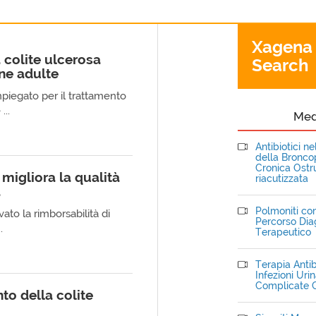
Xagena
 colite ulcerosa
Search
ne adulte
mpiegato per il trattamento
...
Me
Antibiotici n
della Bronc
Cronica Ostru
migliora la qualità
riacutizzata
a
Polmoniti com
ato la rimborsabilità di
Percorso Dia
.
Terapeutico
Terapia Antib
Infezioni Uri
Complicate C
to della colite