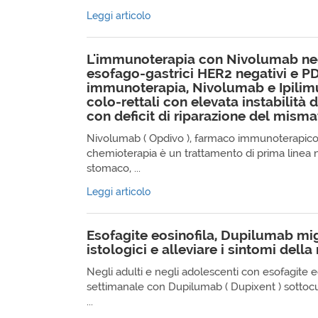
Leggi articolo
L'immunoterapia con Nivolumab ne
esofago-gastrici HER2 negativi e PD
immunoterapia, Nivolumab e Ipilim
colo-rettali con elevata instabilità d
con deficit di riparazione del mism
Nivolumab ( Opdivo ), farmaco immunoterapico
chemioterapia è un trattamento di prima linea
stomaco, ...
Leggi articolo
Esofagite eosinofila, Dupilumab migl
istologici e alleviare i sintomi della
Negli adulti e negli adolescenti con esofagite eo
settimanale con Dupilumab ( Dupixent ) sottocu
...