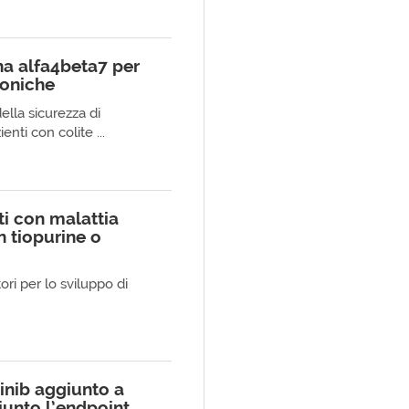
na alfa4beta7 per
roniche
ella sicurezza di
nti con colite ...
ti con malattia
n tiopurine o
tori per lo sviluppo di
tinib aggiunto a
iunto l’endpoint