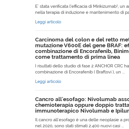
E' stata verificata l’efficacia di Mirikizumab¹, u
nella terapia di induzione e mantenimento di pazie
Leggi articolo
Carcinoma del colon e del retto me
mutazione V600E del gene BRAF: eff
combinazione di Encorafenib, Binim
come trattamento di prima linea
I risultati dello studio di fase 2 ANCHOR CRC h
combinazione di Encorafenib ( Braftovi ), un ...
Leggi articolo
Cancro all'esofago: Nivolumab asso
chemioterapia oppure doppio trat
immunoterapico Nivolumab e Ipi
Il cancro all'esofago è una delle neoplasie a pro
nel 2020, sono stati stimati 2.400 nuovi casi ...